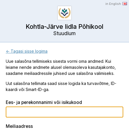
in English
Kohtla-Järve Iidla Põhikool
Stuudium
← Tagasi sisse logima
Uue salasõna tellimiseks sisesta vormi oma andmed. Kui
leiame nende andmete alusel olemasoleva kasutajakonto,
saadame meiliaadressile juhised uue salasõna valimiseks.
Uut salasõna tellimata saad sisse logida ka turvavõtme, ID-
kaardi või Smart-ID-ga.
Ees- ja perekonnanimi või isikukood
Meiliaadress